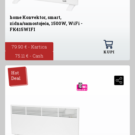
home Konvektor, smart,
zidna/samostojeća, 1500W, WiFi -
FK415WIFI
79.90 € - Kartica
KUPI
75.11 € - Cash
Hot
Deal