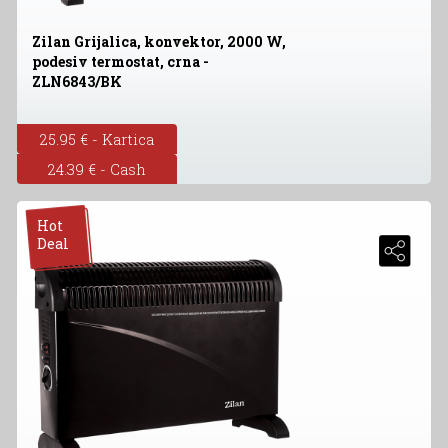
Zilan Grijalica, konvektor, 2000 W,
podesiv termostat, crna -
ZLN6843/BK
25.95 € - Kartica
24.39 € - Cash
Hot
Deal