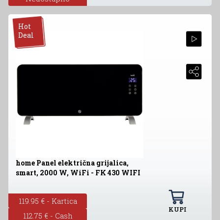
Hot
Deal
home Panel električna grijalica,
smart, 2000 W, WiFi - FK 430 WIFI
119.95 € - Kartica
KUPI
112.75 € - Cash