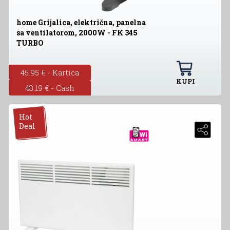
home Grijalica, električna, panelna
sa ventilatorom, 2000W - FK 345
TURBO
45.95 € - Kartica
KUPI
43.19 € - Cash
Hot
Deal