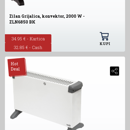
Zilan Grijalica, konvektor, 2000 W -
ZLN6850 BK
34.95 € - Kartica
KUPI
32.85 € - Cash
Hot
Deal