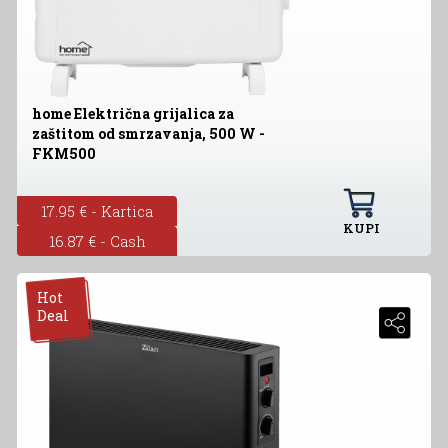
home Električna grijalica za
zaštitom od smrzavanja, 500 W -
FKM500
17.95 € - Kartica
KUPI
16.87 € - Cash
Hot
Deal