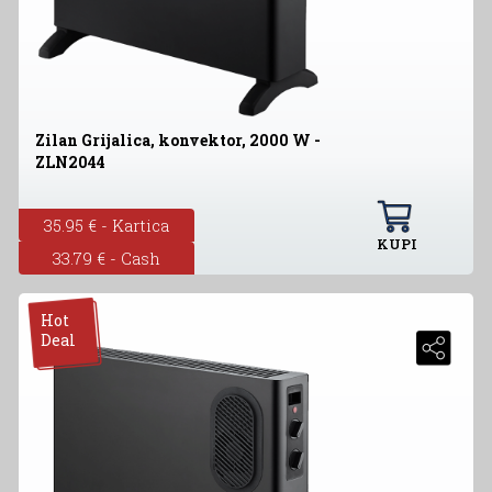
Zilan Grijalica, konvektor, 2000 W -
ZLN2044
35.95 € - Kartica
KUPI
33.79 € - Cash
Hot
Deal