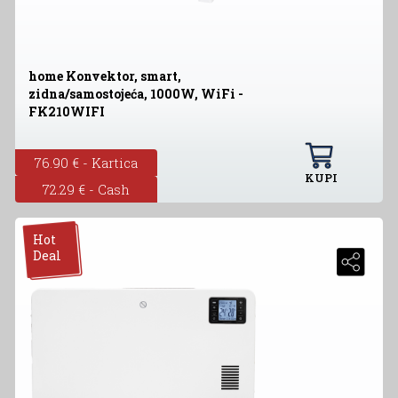
home Konvektor, smart,
zidna/samostojeća, 1000W, WiFi -
FK210WIFI
76.90 € - Kartica
KUPI
72.29 € - Cash
Hot
Deal