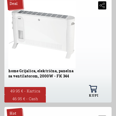
Deal
home Grijalica, električna, panelna
sa ventilatorom, 2000W - FK 344
49.95 € - Kartica
KUPI
46.95 € - Cash
Hot