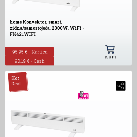
home Konvektor, smart,
zidna/samostojeća, 2000W, WiFi -
FK421WIFI
95.95 € - Kartica
KUPI
90.19 € - Cash
Hot
Deal