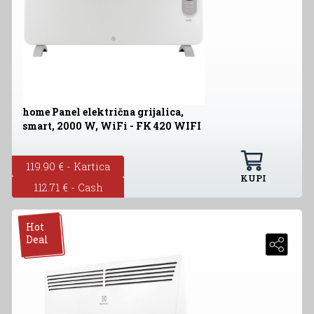
home Panel električna grijalica,
smart, 2000 W, WiFi - FK 420 WIFI
119.90 € - Kartica
KUPI
112.71 € - Cash
Hot
Deal