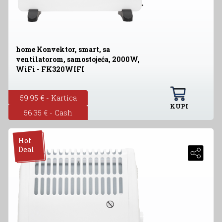
home Konvektor, smart, sa
ventilatorom, samostojeća, 2000W,
WiFi - FK320WIFI
59.95 € - Kartica
KUPI
56.35 € - Cash
Hot
Deal