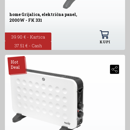
home Grijalica, električna panel,
2000W - FK 331
39.90 € - Kartica
KUPI
37.51 € - Cash
Hot
Deal