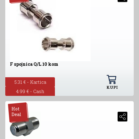
F spojnica Q/L 10 kom
5.31 € - Kartica
KUPI
4.99 € - Cash
Hot
Deal