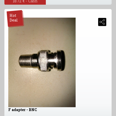
18.72 € - Cash
Hot
Deal
F adapter - BNC