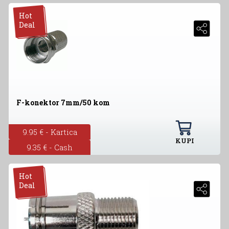
Hot
Deal
F-konektor 7mm/50 kom
9.95 € - Kartica
KUPI
9.35 € - Cash
Hot
Deal