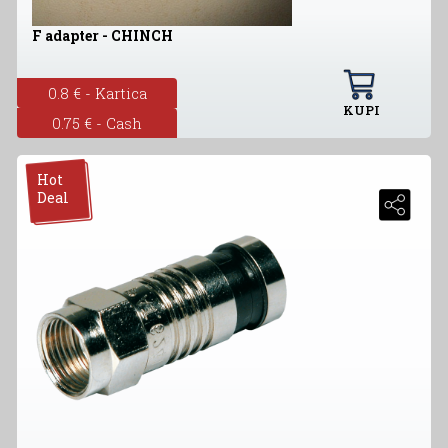
F adapter - CHINCH
0.8 € - Kartica
KUPI
0.75 € - Cash
Hot
Deal