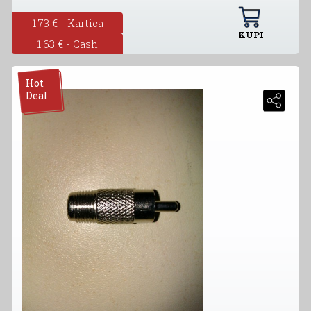
1.73 € - Kartica
KUPI
1.63 € - Cash
Hot
Deal