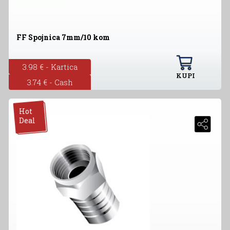
FF Spojnica 7mm/10 kom
3.98 € - Kartica
KUPI
3.74 € - Cash
Hot
Deal