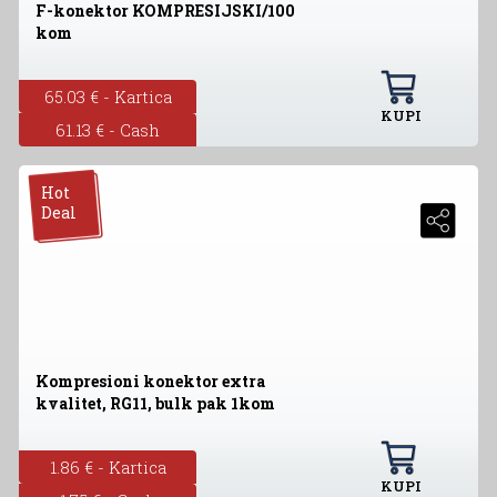
F-konektor KOMPRESIJSKI/100
kom
65.03 € - Kartica
KUPI
61.13 € - Cash
Hot
Deal
Kompresioni konektor extra
kvalitet, RG11, bulk pak 1kom
1.86 € - Kartica
KUPI