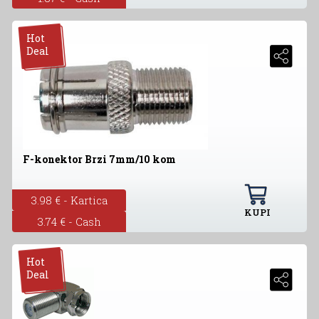
Hot
Deal
F-konektor Brzi 7mm/10 kom
3.98 € - Kartica
KUPI
3.74 € - Cash
Hot
Deal