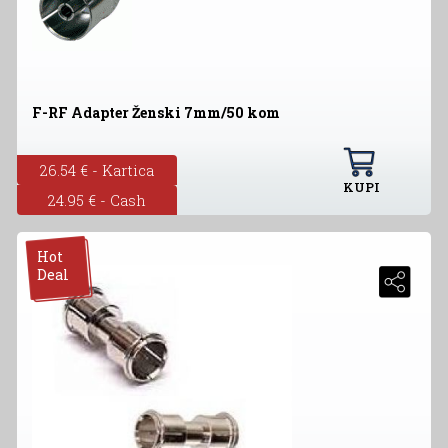
F-RF Adapter Ženski 7mm/50 kom
26.54 € - Kartica
KUPI
24.95 € - Cash
Hot
Deal