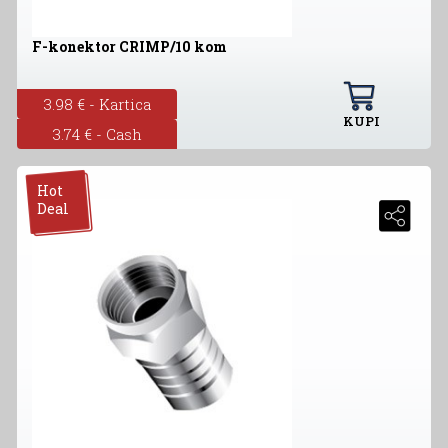
F-konektor CRIMP/10 kom
3.98 € - Kartica
KUPI
3.74 € - Cash
Hot
Deal