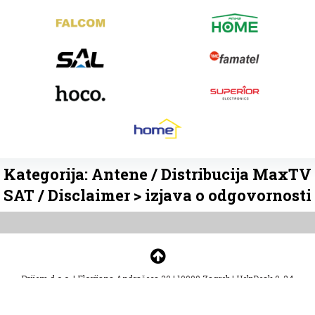
Kategorija: Antene / Distribucija MaxTV
SAT / Disclaimer > izjava o odgovornosti
Prijem d.o.o.
|
Florijana Andrašeca 30
|
10000 Zagreb
|
HelpDesk 0-24
helpdesk@prejeftino.com
Copyright - Prejeftino.com