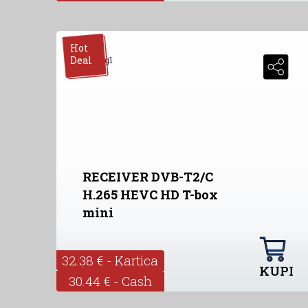
Hot
Deal
RECEIVER DVB-T2/C
H.265 HEVC HD T-box
mini
32.38 € - Kartica
KUPI
30.44 € - Cash