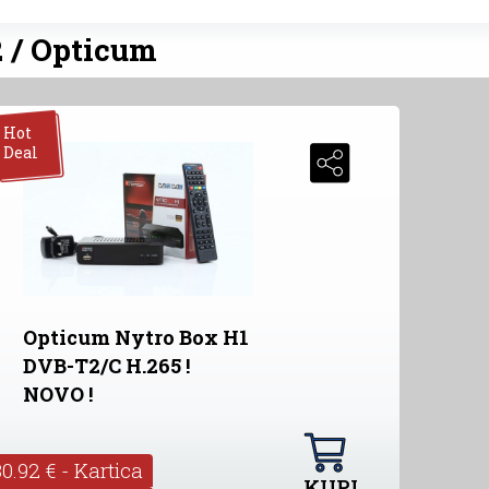
2 / Opticum
Hot
Deal
Opticum Nytro Box H1
DVB-T2/C H.265 !
NOVO !
30.92 € - Kartica
KUPI