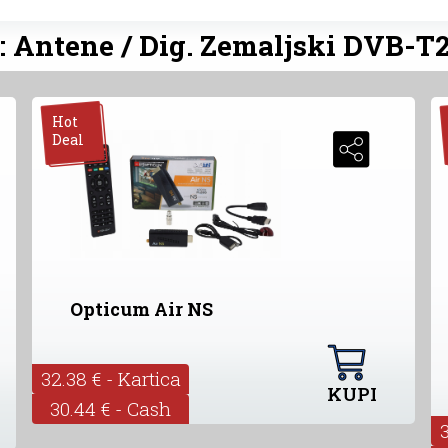
: Antene / Dig. Zemaljski DVB-T
Hot
Deal
Opticum Air NS
32.38 € - Kartica
KUPI
30.44 € - Cash