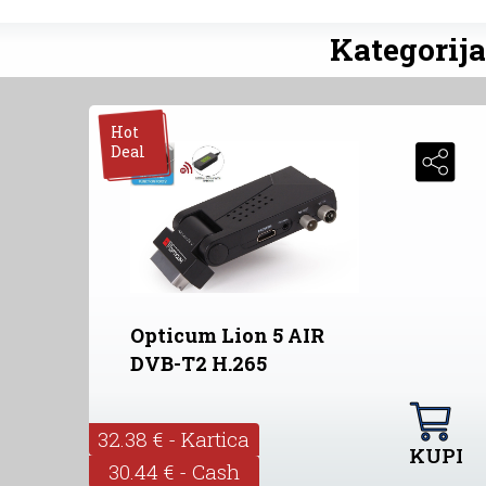
Kategorija
Hot
Deal
Opticum Lion 5 AIR
DVB-T2 H.265
32.38 € - Kartica
KUPI
30.44 € - Cash