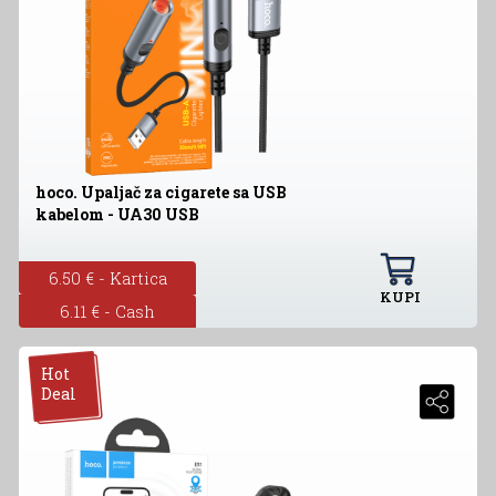
hoco. Upaljač za cigarete sa USB
kabelom - UA30 USB
6.50 € - Kartica
KUPI
6.11 € - Cash
Hot
Deal