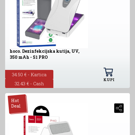
hoco. Dezinfekcijska kutija, UV,
350 mAh - S1 PRO
34.50 € - Kartica
KUPI
32.43 € - Cash
Hot
Deal