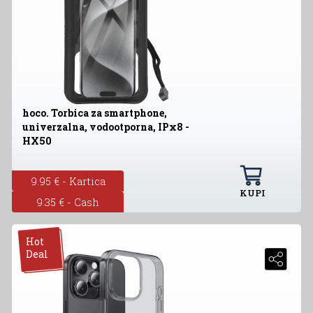
hoco. Torbica za smartphone,
univerzalna, vodootporna, IPx8 -
HX50
9.95 € - Kartica
KUPI
9.35 € - Cash
Hot
Deal