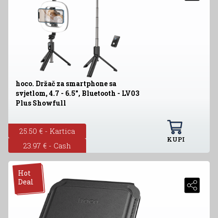
hoco. Držač za smartphone sa
svjetlom, 4.7 - 6.5", Bluetooth - LV03
Plus Showfull
25.50 € - Kartica
KUPI
23.97 € - Cash
Hot
Deal