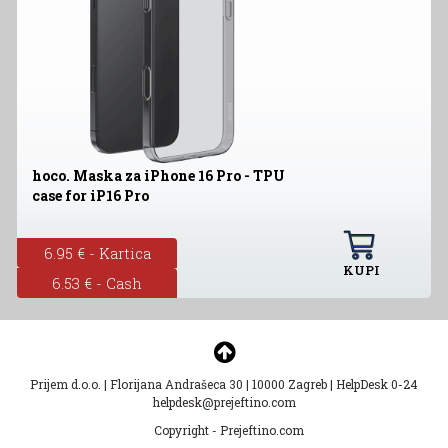
hoco. Maska za iPhone 16 Pro - TPU
case for iP16 Pro
6.95 € - Kartica
KUPI
6.53 € - Cash
Prijem d.o.o.
|
Florijana Andrašeca 30
|
10000 Zagreb
|
HelpDesk 0-24
helpdesk@prejeftino.com
Copyright - Prejeftino.com