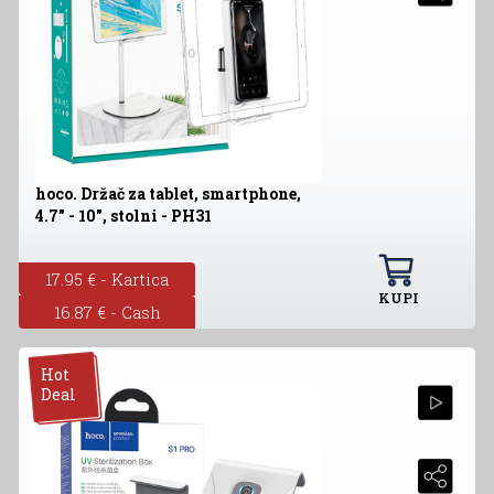
hoco. Držač za tablet, smartphone,
4.7" - 10", stolni - PH31
17.95 € - Kartica
KUPI
16.87 € - Cash
Hot
Deal