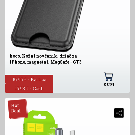
hoco. Kožni novčanik, držač za
iPhone, magnetni, MagSafe - GT3
16.95 € - Kartica
KUPI
15.93 € - Cash
Hot
Deal