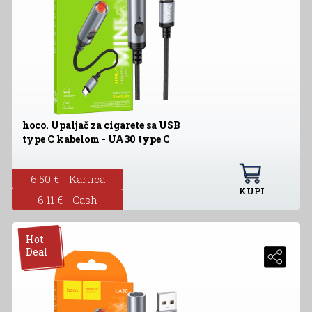
hoco. Upaljač za cigarete sa USB
type C kabelom - UA30 type C
6.50 € - Kartica
KUPI
6.11 € - Cash
Hot
Deal