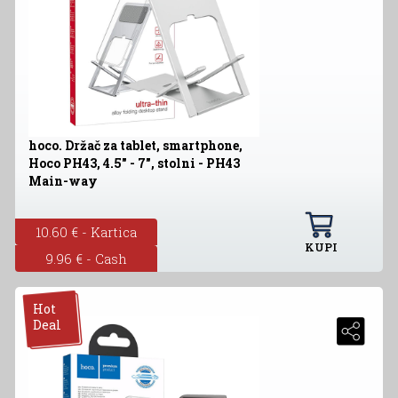
hoco. Držač za tablet, smartphone,
Hoco PH43, 4.5" - 7", stolni - PH43
Main-way
10.60 € - Kartica
KUPI
9.96 € - Cash
Hot
Deal