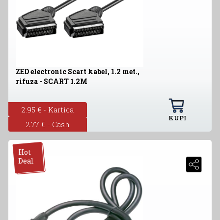
ZED electronic Scart kabel, 1.2 met.,
rifuza - SCART 1.2M
2.95 € - Kartica
KUPI
2.77 € - Cash
Hot
Deal