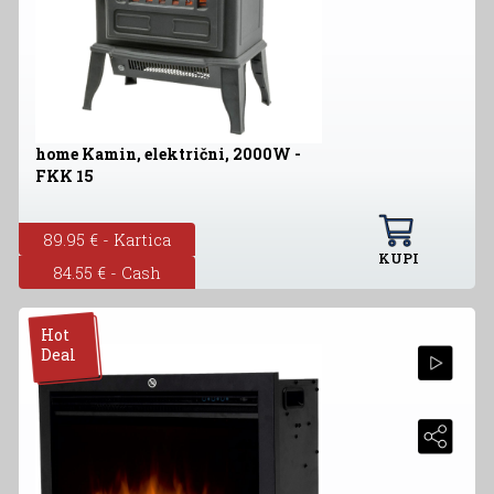
home Kamin, električni, 2000W -
FKK 15
89.95 € - Kartica
KUPI
84.55 € - Cash
Hot
Deal