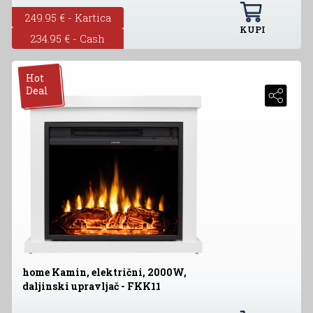
249.95 € - Kartica
KUPI
234.95 € - Cash
Hot
Deal
home Kamin, električni, 2000W,
daljinski upravljač - FKK11