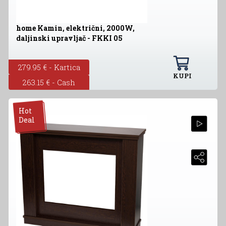
home Kamin, električni, 2000W,
daljinski upravljač - FKKI 05
279.95 € - Kartica
KUPI
263.15 € - Cash
Hot
Deal