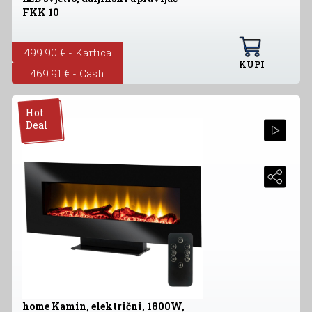
FKK 10
499.90 € - Kartica
KUPI
469.91 € - Cash
Hot
Deal
home Kamin, električni, 1800W,