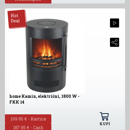
Hot
Deal
home Kamin, električni, 1800 W -
FKK 14
199.95 € - Kartica
KUPI
187.95 € - Cash