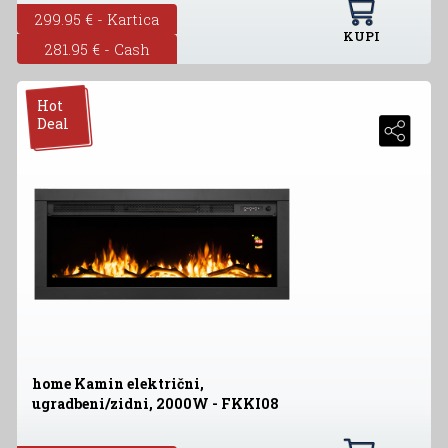
299.95 € - Kartica
KUPI
281.95 € - Cash
Hot
Deal
home Kamin električni,
ugradbeni/zidni, 2000W - FKKI08