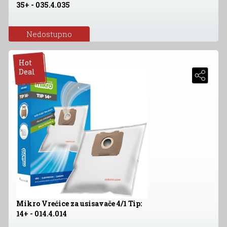
35+ - 035.4.035
Nedostupno
Hot
Deal
Mikro Vrećice za usisavače 4/1 Tip:
14+ - 014.4.014