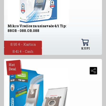
Mikro Vrećice za usisavače 4/1 Tip:
88OR - 088.OR.088
8.95 € - Kartica
KUPI
8.41 € - Cash
Hot
Deal