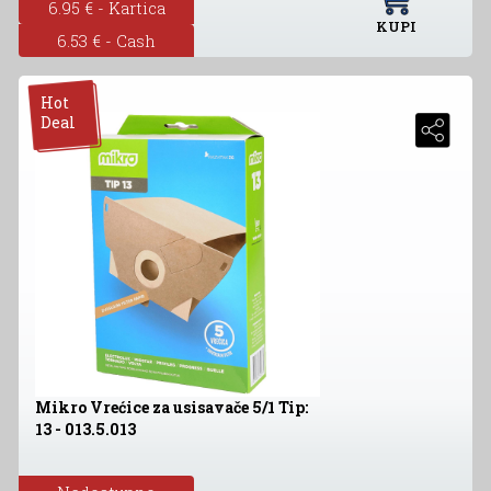
6.95 € - Kartica
KUPI
6.53 € - Cash
Hot
Deal
Mikro Vrećice za usisavače 5/1 Tip:
13 - 013.5.013