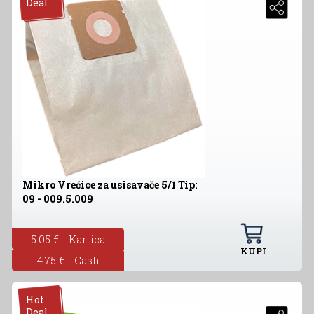
Deal
Mikro Vrećice za usisavače 5/1 Tip:
09 - 009.5.009
5.05 € - Kartica
KUPI
4.75 € - Cash
Hot
Deal