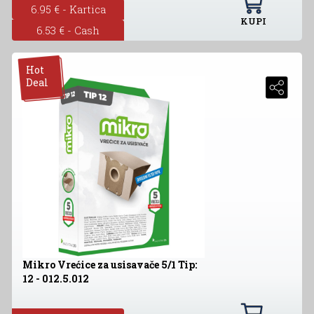
6.95 € - Kartica
KUPI
6.53 € - Cash
Hot
Deal
Mikro Vrećice za usisavače 5/1 Tip:
12 - 012.5.012