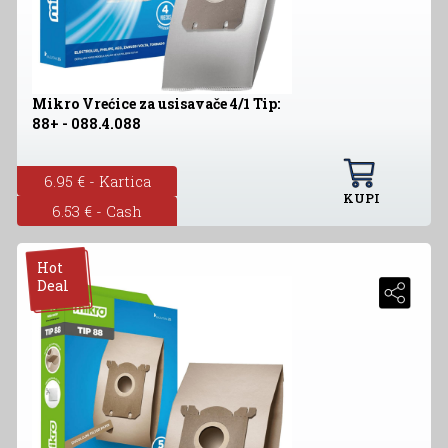
Mikro Vrećice za usisavače 4/1 Tip:
88+ - 088.4.088
6.95 € - Kartica
KUPI
6.53 € - Cash
Hot
Deal