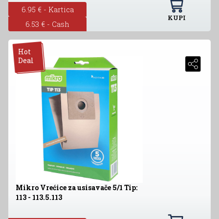
6.95 € - Kartica
KUPI
6.53 € - Cash
Hot
Deal
Mikro Vrećice za usisavače 5/1 Tip:
113 - 113.5.113