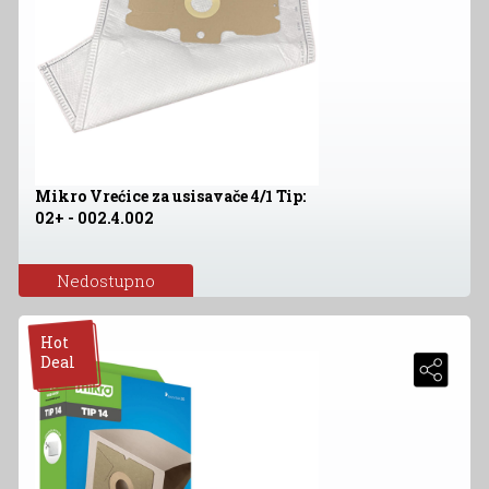
Mikro Vrećice za usisavače 4/1 Tip:
02+ - 002.4.002
Nedostupno
Hot
Deal