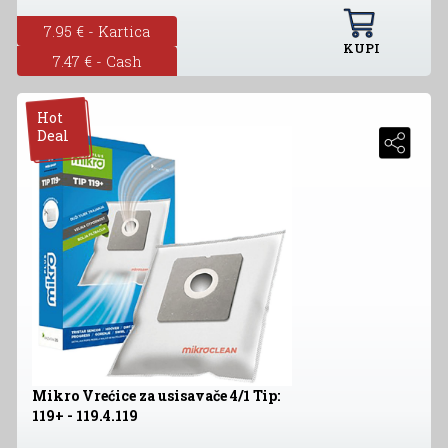
7.95 € - Kartica
KUPI
7.47 € - Cash
Hot
Deal
Mikro Vrećice za usisavače 4/1 Tip:
119+ - 119.4.119