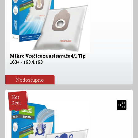
Mikro Vrećice za usisavače 4/1 Tip:
163+ - 163.4.163
Nedostupno
Hot
Deal