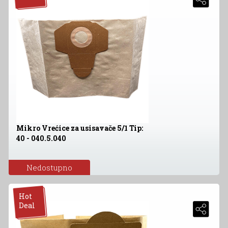
Mikro Vrećice za usisavače 5/1 Tip:
40 - 040.5.040
Nedostupno
Hot
Deal