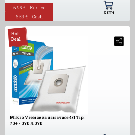
6.95 € - Kartica
KUPI
6.53 € - Cash
Hot
Deal
Mikro Vrećice za usisavače 4/1 Tip:
70+ - 070.4.070