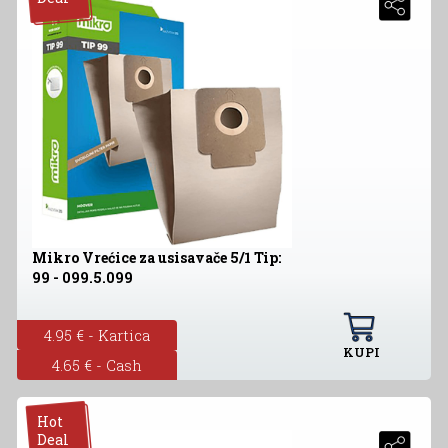
Mikro Vrećice za usisavače 5/1 Tip:
99 - 099.5.099
4.95 € - Kartica
KUPI
4.65 € - Cash
Hot
Deal