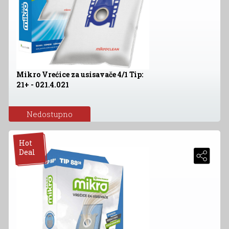
Mikro Vrećice za usisavače 4/1 Tip:
21+ - 021.4.021
Nedostupno
Hot
Deal