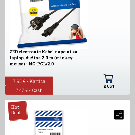
ZED electronic Kabel napojni za
laptop, dužina 2.0 m (mickey
mouse) - NC-PCL/2.0
7.95 € - Kartica
KUPI
7.47 € - Cash
Hot
Deal