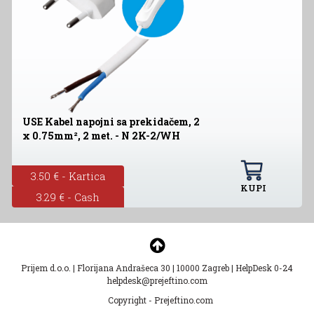
USE Kabel napojni sa prekidačem, 2
x 0.75mm², 2 met. - N 2K-2/WH
3.50 € - Kartica
KUPI
3.29 € - Cash
Prijem d.o.o.
|
Florijana Andrašeca 30
|
10000 Zagreb
|
HelpDesk 0-24
helpdesk@prejeftino.com
Copyright - Prejeftino.com