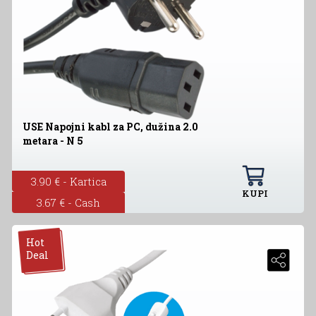
USE Napojni kabl za PC, dužina 2.0
metara - N 5
3.90 € - Kartica
KUPI
3.67 € - Cash
Hot
Deal