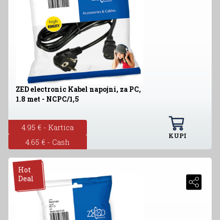
ZED electronic Kabel napojni, za PC,
1.8 met - NCPC/1,5
4.95 € - Kartica
KUPI
4.65 € - Cash
Hot
Deal