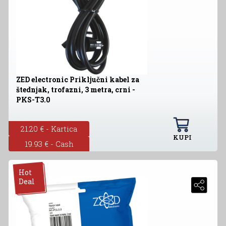
ZED electronic Priključni kabel za
štednjak, trofazni, 3 metra, crni -
PKS-T3.0
21.20 € - Kartica
KUPI
19.93 € - Cash
Hot
Deal