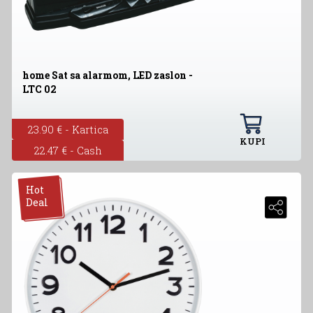
home Sat sa alarmom, LED zaslon -
LTC 02
23.90 € - Kartica
KUPI
22.47 € - Cash
Hot
Deal