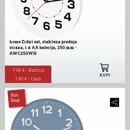
home Zidni sat, staklena prednja
strana, 1 x AA baterija, 250 mm -
AWC250WH
7.90 € - Kartica
KUPI
7.43 € - Cash
Hot
Deal