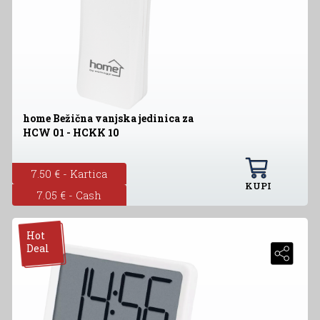
home Bežična vanjska jedinica za
HCW 01 - HCKK 10
7.50 € - Kartica
KUPI
7.05 € - Cash
Hot
Deal