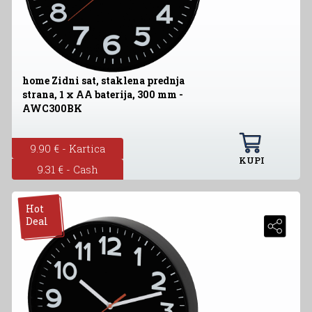
home Zidni sat, staklena prednja
strana, 1 x AA baterija, 300 mm -
AWC300BK
9.90 € - Kartica
KUPI
9.31 € - Cash
Hot
Deal