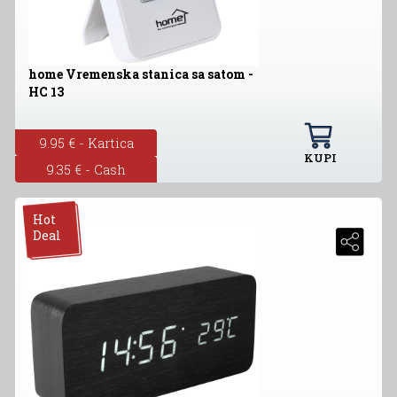
home Vremenska stanica sa satom -
HC 13
9.95 € - Kartica
KUPI
9.35 € - Cash
Hot
Deal