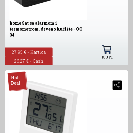
home Sat sa alarmom i
termometrom, drveno kućište - OC
04
27.95 € - Kartica
KUPI
26.27 € - Cash
Hot
Deal