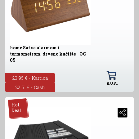
home Sat sa alarmom i
termometrom, drveno kućište - OC
05
23.95 € - Kartica
KUPI
22.51 € - Cash
Hot
Deal