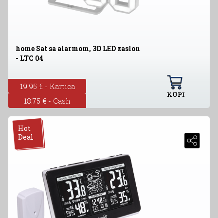
home Sat sa alarmom, 3D LED zaslon
- LTC 04
19.95 € - Kartica
KUPI
18.75 € - Cash
Hot
Deal