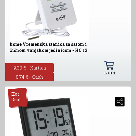
home Vremenska stanica sa satom i
žičnom vanjskom jedinicom - HC 12
9.30 € - Kartica
KUPI
8.74 € - Cash
Hot
Deal