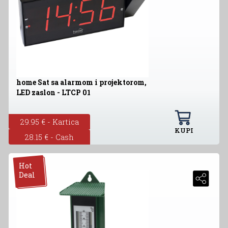
home Sat sa alarmom i projektorom,
LED zaslon - LTCP 01
29.95 € - Kartica
KUPI
28.15 € - Cash
Hot
Deal