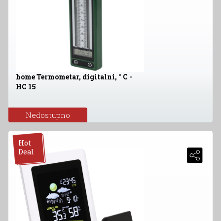
home Termometar, digitalni, ° C -
HC 15
Nedostupno
Hot
Deal