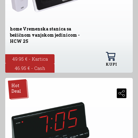
home Vremenska stanica sa
bežičnom vanjskom jedinicom -
HCW 25
49.95 € - Kartica
KUPI
46.95 € - Cash
Hot
Deal