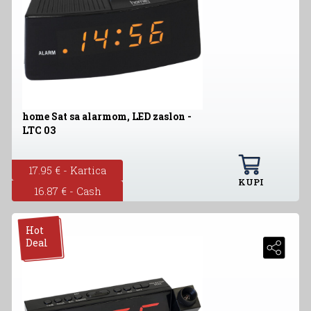
home Sat sa alarmom, LED zaslon -
LTC 03
17.95 € - Kartica
KUPI
16.87 € - Cash
Hot
Deal