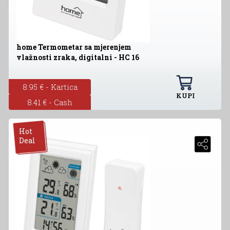
home Termometar sa mjerenjem
vlažnosti zraka, digitalni - HC 16
8.95 € - Kartica
KUPI
8.41 € - Cash
Hot
Deal