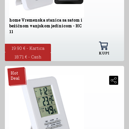
home Vremenska stanica sa satom i
bežičnom vanjskom jedinicom - HC
11
19.90 € - Kartica
KUPI
18.71 € - Cash
Hot
Deal