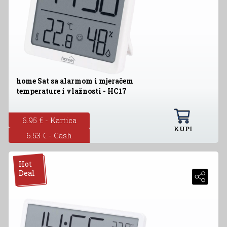
home Sat sa alarmom i mjeračem
temperature i vlažnosti - HC17
6.95 € - Kartica
KUPI
6.53 € - Cash
Hot
Deal