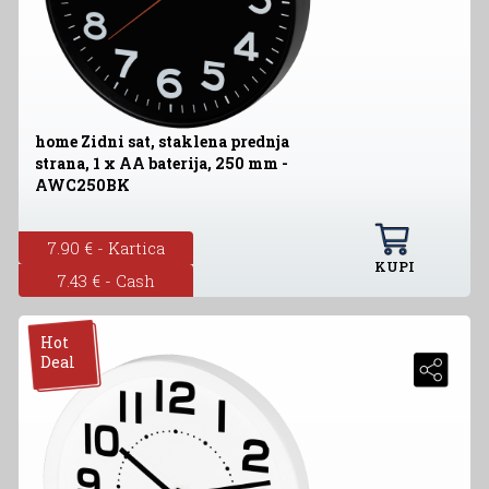
home Zidni sat, staklena prednja
strana, 1 x AA baterija, 250 mm -
AWC250BK
7.90 € - Kartica
KUPI
7.43 € - Cash
Hot
Deal