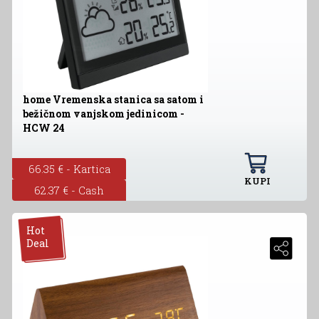
home Vremenska stanica sa satom i
bežičnom vanjskom jedinicom -
HCW 24
66.35 € - Kartica
KUPI
62.37 € - Cash
Hot
Deal