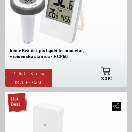
home Bežični plutajući termometar,
vremenska stanica - HCP60
19.95 € - Kartica
KUPI
18.75 € - Cash
Hot
Deal