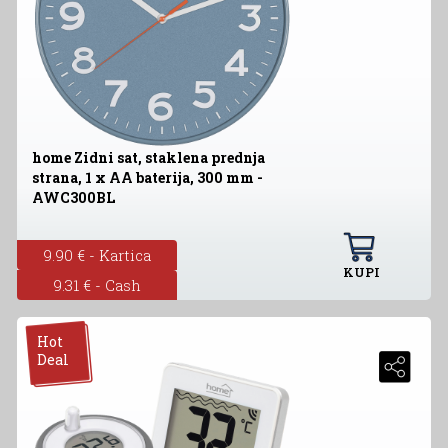
home Zidni sat, staklena prednja
strana, 1 x AA baterija, 300 mm -
AWC300BL
9.90 € - Kartica
KUPI
9.31 € - Cash
Hot
Deal