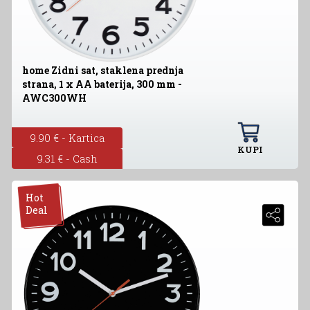
home Zidni sat, staklena prednja
strana, 1 x AA baterija, 300 mm -
AWC300WH
9.90 € - Kartica
KUPI
9.31 € - Cash
Hot
Deal