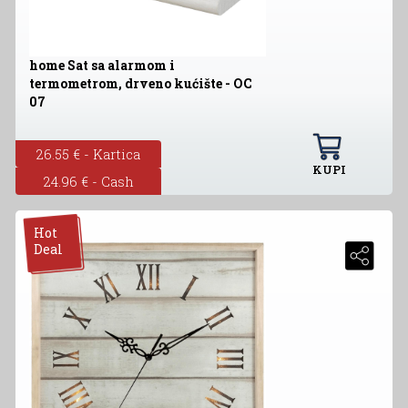
home Sat sa alarmom i
termometrom, drveno kućište - OC
07
26.55 € - Kartica
KUPI
24.96 € - Cash
Hot
Deal