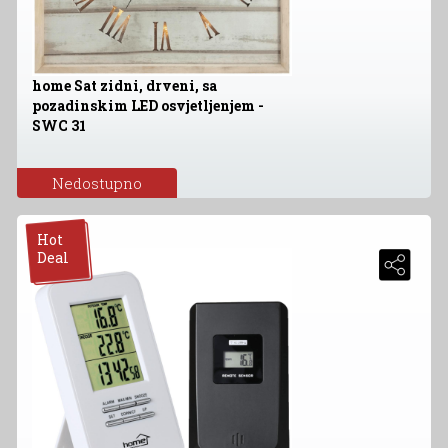
home Sat zidni, drveni, sa
pozadinskim LED osvjetljenjem -
SWC 31
Nedostupno
Hot
Deal