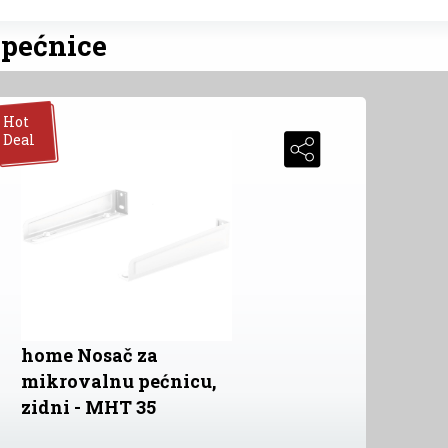
 pećnice
Hot
Deal
home Nosač za
mikrovalnu pećnicu,
zidni - MHT 35