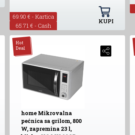
69.90 € - Kartica
KUPI
65.71 € - Cash
Hot
Deal
home Mikrovalna
pećnica sa grilom, 800
W, zapremina 23 l,