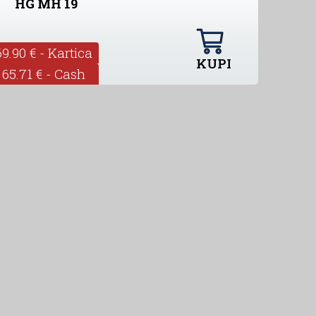
HG MH 19
69.90 € - Kartica
KUPI
65.71 € - Cash