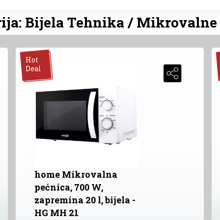
ija: Bijela Tehnika / Mikrovalne
Hot
Deal
home Mikrovalna
pećnica, 700 W,
zapremina 20 l, bijela -
HG MH 21