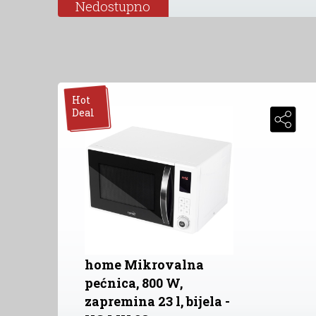
Nedostupno
Hot
Deal
home Mikrovalna
pećnica, 800 W,
zapremina 23 l, bijela -