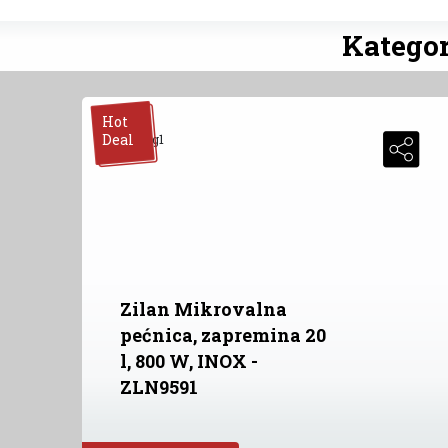
Kategor
Hot
Deal
Zilan Mikrovalna
pećnica, zapremina 20
l, 800 W, INOX -
ZLN9591