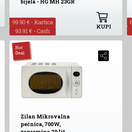
bijela - HG MH 23GR
99.90 € - Kartica
KUPI
93.91 € - Cash
Hot
Deal
Zilan Mikrovalna
pećnica, 700W,
zapremina 20 lit.,