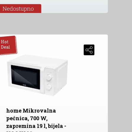
Nedostupno
Hot
Deal
home Mikrovalna
pećnica, 700 W,
zapremina 19 l, bijela -