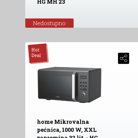
HG MH 23
Nedostupno
Hot
Deal
home Mikrovalna
pećnica, 1000 W, XXL
zapremina 32 lit. - HG