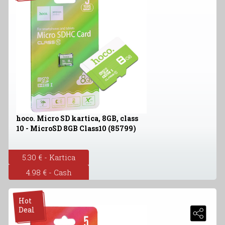
hoco. Micro SD kartica, 8GB, class
10 - MicroSD 8GB Class10 (85799)
5.30 € - Kartica
4.98 € - Cash
Hot
Deal