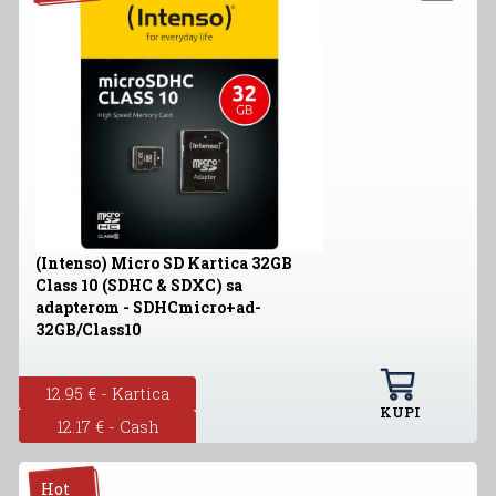
(Intenso) Micro SD Kartica 32GB
Class 10 (SDHC & SDXC) sa
adapterom - SDHCmicro+ad-
32GB/Class10
12.95 € - Kartica
KUPI
12.17 € - Cash
Hot