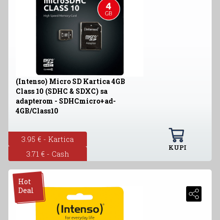
(Intenso) Micro SD Kartica 4GB
Class 10 (SDHC & SDXC) sa
adapterom - SDHCmicro+ad-
4GB/Class10
3.95 € - Kartica
KUPI
3.71 € - Cash
Hot
Deal