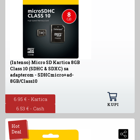
(Intenso) Micro SD Kartica 8GB
Class 10 (SDHC & SDXC) sa
adapterom - SDHCmicro+ad-
8GB/Class10
6.95 € - Kartica
KUPI
6.53 € - Cash
Hot
Deal