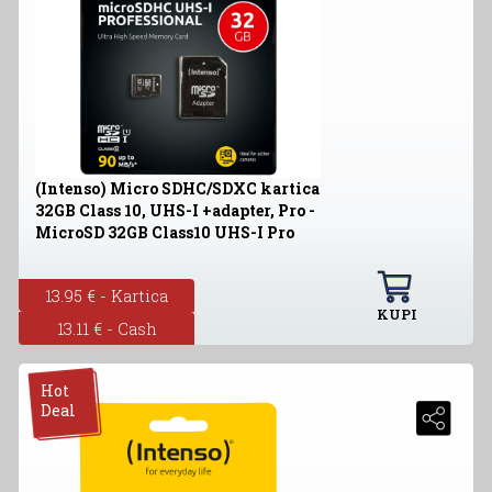
(Intenso) Micro SDHC/SDXC kartica
32GB Class 10, UHS-I +adapter, Pro -
MicroSD 32GB Class10 UHS-I Pro
13.95 € - Kartica
KUPI
13.11 € - Cash
Hot
Deal