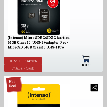
(Intenso) Micro SDHC/SDXC kartica
64GB Class 10, UHS-I +adapter, Pro -
MicroSD 64GB Class10 UHS-I Pro
18.95 € - Kartica
KUPI
17.81 € - Cash
Hot
Deal