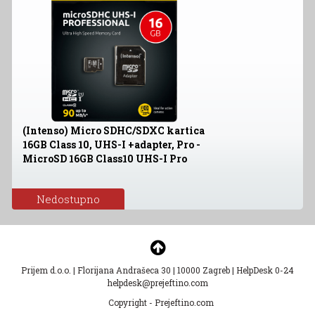
(Intenso) Micro SDHC/SDXC kartica
16GB Class 10, UHS-I +adapter, Pro -
MicroSD 16GB Class10 UHS-I Pro
Nedostupno
Prijem d.o.o.
|
Florijana Andrašeca 30
|
10000 Zagreb
|
HelpDesk 0-24
helpdesk@prejeftino.com
Copyright - Prejeftino.com