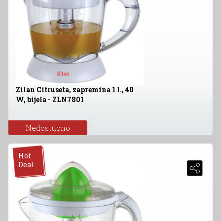
Zilan Citruseta, zapremina 1 l., 40
W, bijela - ZLN7801
Nedostupno
Hot
Deal