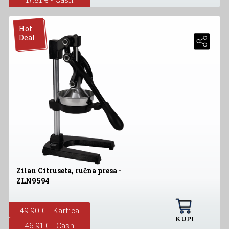
Hot
Deal
Zilan Citruseta, ručna presa -
ZLN9594
49.90 € - Kartica
KUPI
46.91 € - Cash