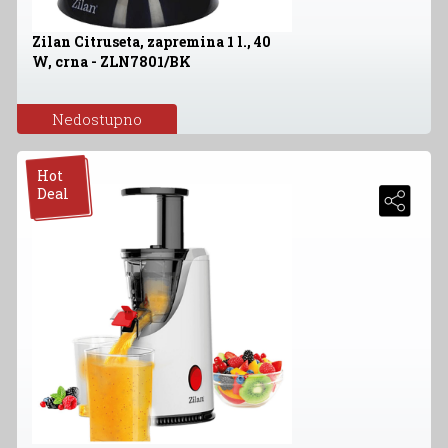
Zilan Citruseta, zapremina 1 l., 40
W, crna - ZLN7801/BK
Nedostupno
Hot
Deal