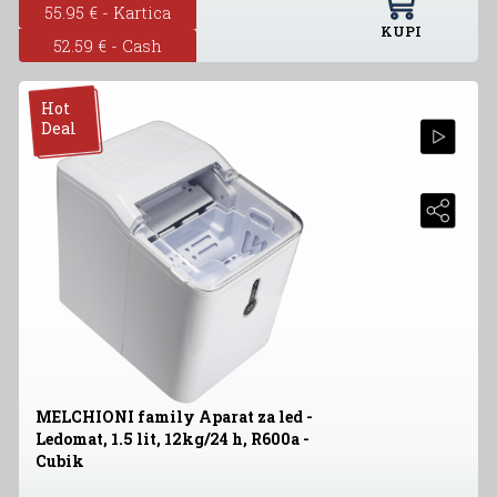
55.95 € - Kartica
KUPI
52.59 € - Cash
Hot
Deal
MELCHIONI family Aparat za led -
Ledomat, 1.5 lit, 12kg/24 h, R600a -
Cubik