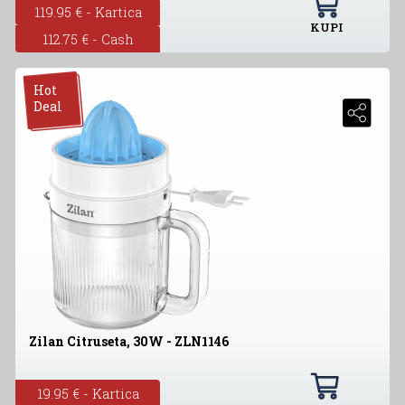
119.95 € - Kartica
KUPI
112.75 € - Cash
Hot
Deal
Zilan Citruseta, 30W - ZLN1146
19.95 € - Kartica