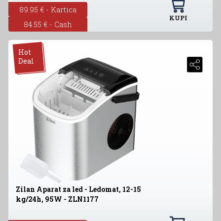
89.95 € - Kartica
KUPI
84.55 € - Cash
Hot
Deal
Zilan Aparat za led - Ledomat, 12-15
kg/24h, 95W - ZLN1177