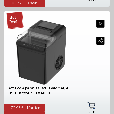
80.79 € - Cash
Hot
Deal
Amiko Aparat za led - Ledomat, 4
lit, 15kg/24 h - IM4000
179.95 € - Kartica
KUPI