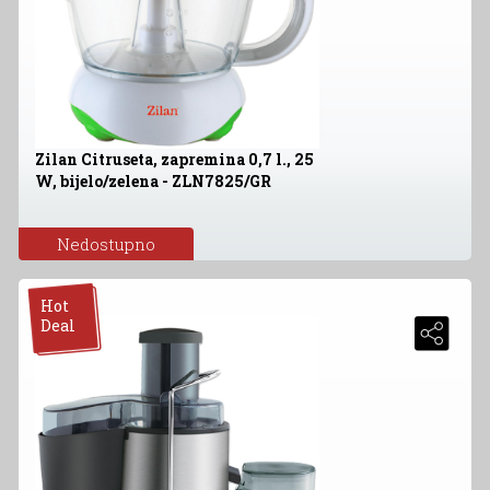
Zilan Citruseta, zapremina 0,7 l., 25
W, bijelo/zelena - ZLN7825/GR
Nedostupno
Hot
Deal