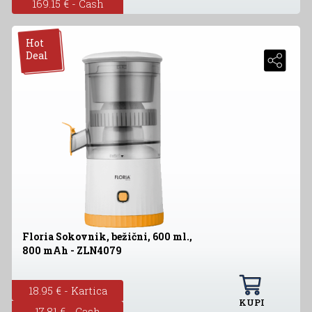
169.15 € - Cash
Hot
Deal
Floria Sokovnik, bežični, 600 ml.,
800 mAh - ZLN4079
18.95 € - Kartica
KUPI
17.81 € - Cash