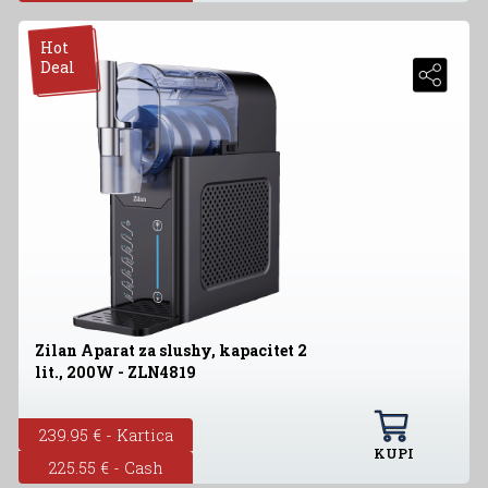
Hot
Deal
Zilan Aparat za slushy, kapacitet 2
lit., 200W - ZLN4819
239.95 € - Kartica
KUPI
225.55 € - Cash