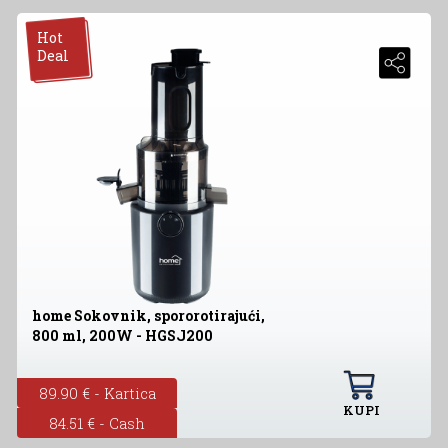
Hot
Deal
home Sokovnik, spororotirajući,
800 ml, 200W - HGSJ200
89.90 € - Kartica
KUPI
84.51 € - Cash