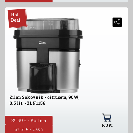
Hot
Deal
Zilan Sokovnik - citruseta, 90W,
0.5 lit. - ZLN1156
39.90 € - Kartica
KUPI
37.51 € - Cash