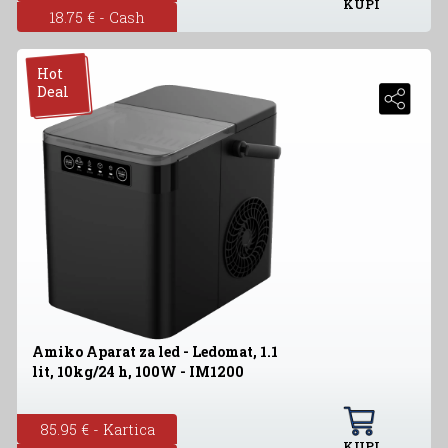
KUPI
18.75 € - Cash
Hot
Deal
Amiko Aparat za led - Ledomat, 1.1
lit, 10kg/24 h, 100W - IM1200
85.95 € - Kartica
KUPI