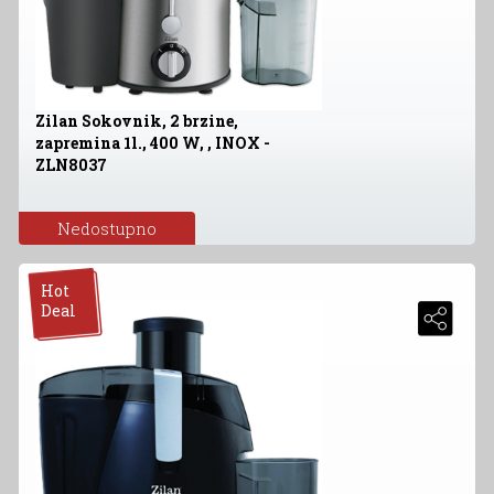
Zilan Sokovnik, 2 brzine,
zapremina 1l., 400 W, , INOX -
ZLN8037
Nedostupno
Hot
Deal