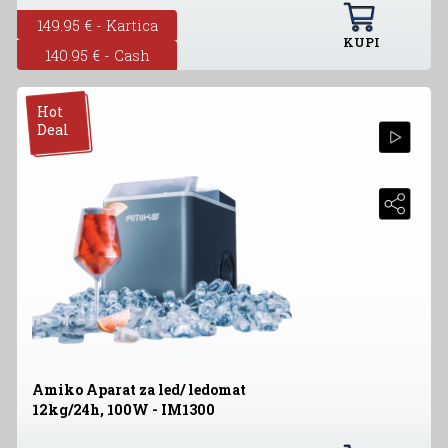
149.95 € - Kartica
KUPI
140.95 € - Cash
Hot
Deal
Amiko Aparat za led/ ledomat
12kg/24h, 100W - IM1300