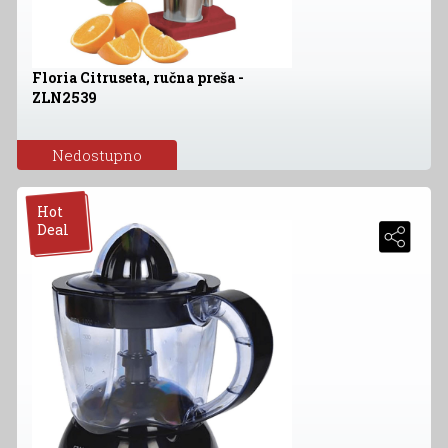
Floria Citruseta, ručna preša -
ZLN2539
Nedostupno
Hot
Deal