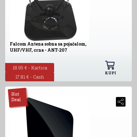
Falcom Antena sobna sa pojačalom,
UHF/VHF, crna - ANT-207
18.95 € - Kartica
KUPI
17.81 € - Cash
Hot
Deal