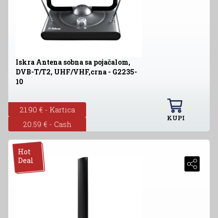
Iskra Antena sobna sa pojačalom,
DVB-T/T2, UHF/VHF,crna - G2235-
10
21.90 € - Kartica
KUPI
20.59 € - Cash
Hot
Deal