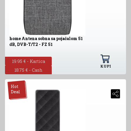
home Antena sobna sa pojačalom 51
dB, DVB-T/T2 - FZ 51
19.95 € - Kartica
KUPI
18.75 € - Cash
Hot
Deal