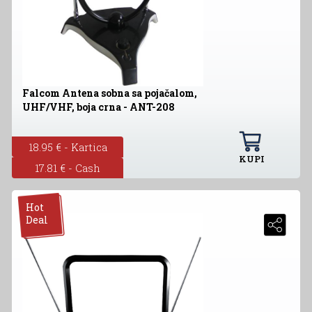
Falcom Antena sobna sa pojačalom,
UHF/VHF, boja crna - ANT-208
18.95 € - Kartica
KUPI
17.81 € - Cash
Hot
Deal