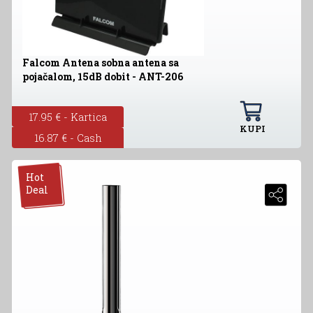
Falcom Antena sobna antena sa
pojačalom, 15dB dobit - ANT-206
17.95 € - Kartica
KUPI
16.87 € - Cash
Hot
Deal