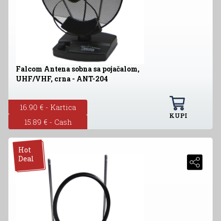
Falcom Antena sobna sa pojačalom,
UHF/VHF, crna - ANT-204
16.90 € - Kartica
KUPI
15.89 € - Cash
Hot
Deal