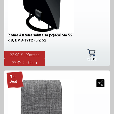
home Antena sobna sa pojačalom 52
dB, DVB-T/T2 - FZ 52
23.90 € - Kartica
KUPI
22.47 € - Cash
Hot
Deal