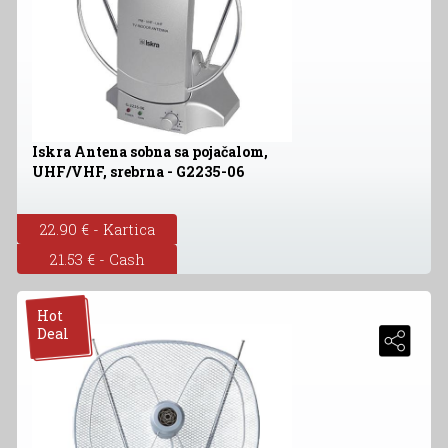
Iskra Antena sobna sa pojačalom,
UHF/VHF, srebrna - G2235-06
22.90 € - Kartica
21.53 € - Cash
Hot
Deal