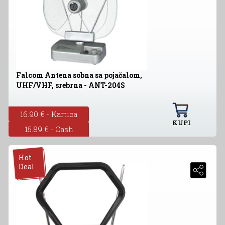
Falcom Antena sobna sa pojačalom,
UHF/VHF, srebrna - ANT-204S
16.90 € - Kartica
KUPI
15.89 € - Cash
Hot
Deal