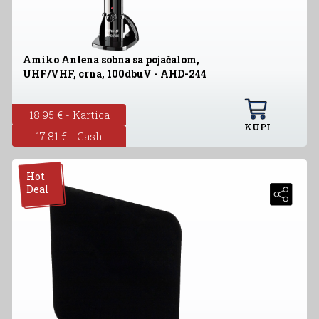
Amiko Antena sobna sa pojačalom,
UHF/VHF, crna, 100dbuV - AHD-244
18.95 € - Kartica
KUPI
17.81 € - Cash
Hot
Deal