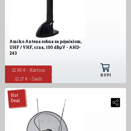
Amiko Antena sobna sa pojačalom,
UHF / VHF, crna, 100 dBµV - AHD-
243
12.95 € - Kartica
KUPI
12.17 € - Cash
Hot
Deal