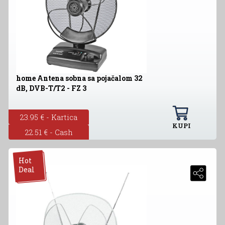
home Antena sobna sa pojačalom 32
dB, DVB-T/T2 - FZ 3
23.95 € - Kartica
KUPI
22.51 € - Cash
Hot
Deal