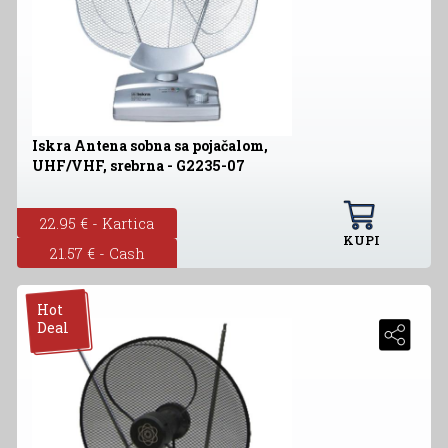
Iskra Antena sobna sa pojačalom,
UHF/VHF, srebrna - G2235-07
22.95 € - Kartica
KUPI
21.57 € - Cash
Hot
Deal