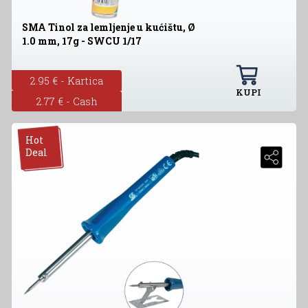
SMA Tinol za lemljenje u kućištu, Ø
1.0 mm, 17g - SWCU 1/17
2.95 € - Kartica
KUPI
2.77 € - Cash
Hot
Deal