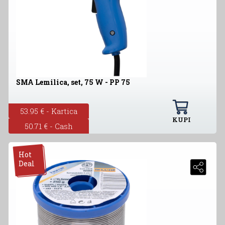
SMA Lemilica, set, 75 W - PP 75
53.95 € - Kartica
KUPI
50.71 € - Cash
Hot
Deal