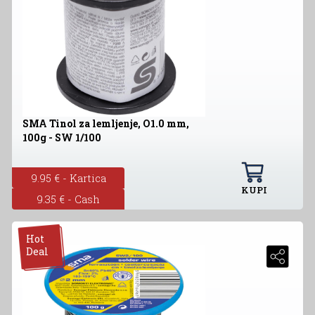
SMA Tinol za lemljenje, O1.0 mm,
100g - SW 1/100
9.95 € - Kartica
KUPI
9.35 € - Cash
Hot
Deal