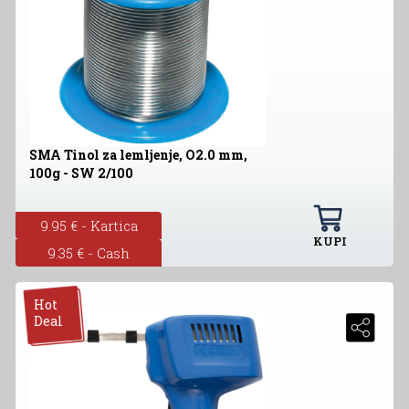
SMA Tinol za lemljenje, O2.0 mm,
100g - SW 2/100
9.95 € - Kartica
KUPI
9.35 € - Cash
Hot
Deal