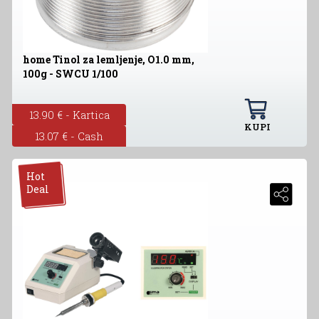
home Tinol za lemljenje, O1.0 mm,
100g - SWCU 1/100
13.90 € - Kartica
KUPI
13.07 € - Cash
Hot
Deal