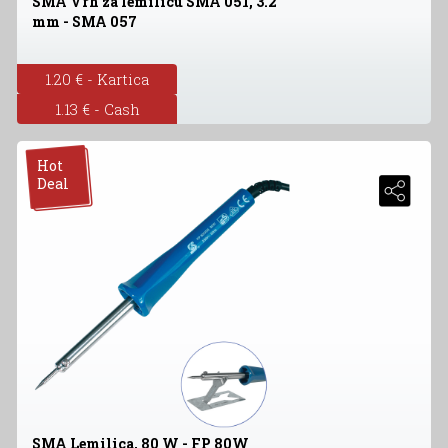
SMA Vrh za lemilicu SMA 051, 3.2
mm - SMA 057
1.20 € - Kartica
1.13 € - Cash
Hot
Deal
SMA Lemilica, 80 W - FP 80W