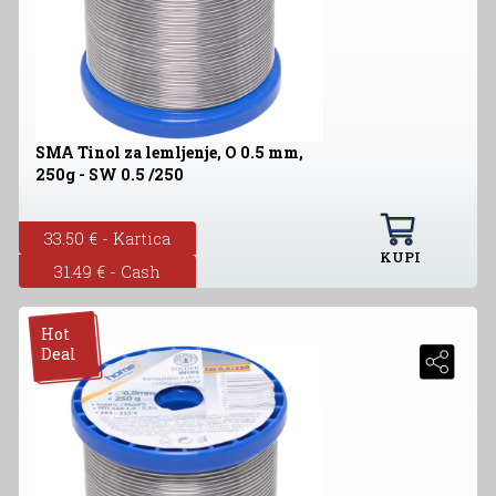
SMA Tinol za lemljenje, O 0.5 mm,
250g - SW 0.5 /250
33.50 € - Kartica
KUPI
31.49 € - Cash
Hot
Deal