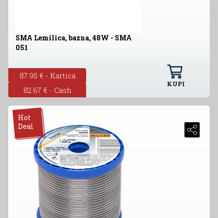
SMA Lemilica, bazna, 48W - SMA
051
87.95 € - Kartica
KUPI
82.67 € - Cash
Hot
Deal