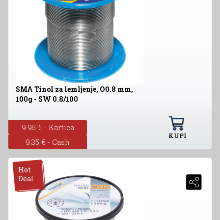
SMA Tinol za lemljenje, O0.8 mm,
100g - SW 0.8/100
9.95 € - Kartica
KUPI
9.35 € - Cash
Hot
Deal