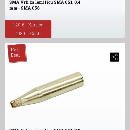
SMA Vrh za lemilicu SMA 051, 0.4
mm - SMA 056
1.20 € - Kartica
1.13 € - Cash
Hot
Deal