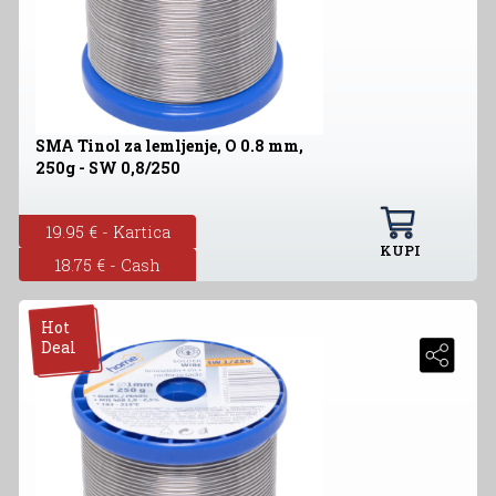
SMA Tinol za lemljenje, O 0.8 mm,
250g - SW 0,8/250
19.95 € - Kartica
KUPI
18.75 € - Cash
Hot
Deal