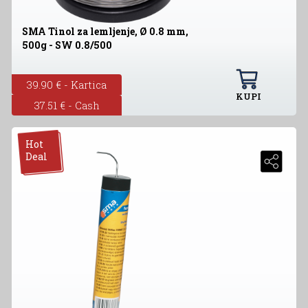
SMA Tinol za lemljenje, Ø 0.8 mm,
500g - SW 0.8/500
39.90 € - Kartica
KUPI
37.51 € - Cash
Hot
Deal