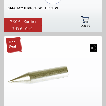
SMA Lemilica, 30 W - FP 30W
7.90 € - Kartica
KUPI
7.43 € - Cash
Hot
Deal