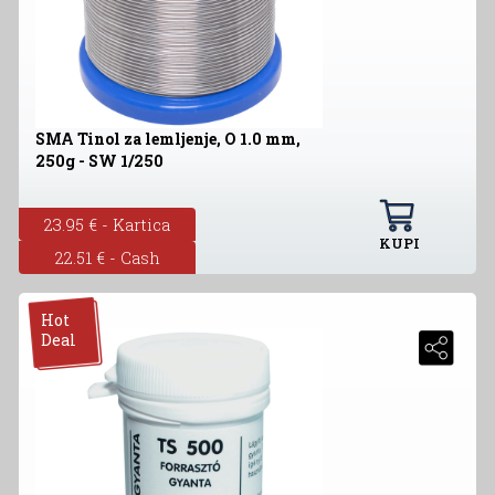
SMA Tinol za lemljenje, O 1.0 mm,
250g - SW 1/250
23.95 € - Kartica
KUPI
22.51 € - Cash
Hot
Deal