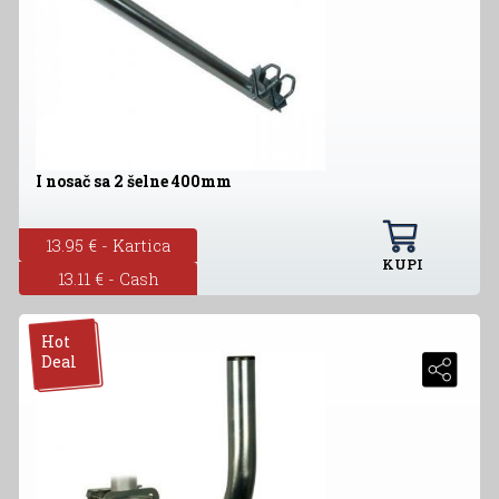
I nosač sa 2 šelne 400mm
13.95 € - Kartica
KUPI
13.11 € - Cash
Hot
Deal