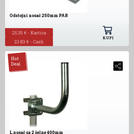
Odstojni nosač 250mm PAR
25.35 € - Kartica
KUPI
23.83 € - Cash
Hot
Deal
L nosač sa 2 šelne 400mm