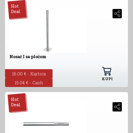
Hot
Deal
Nosač I sa pločom
16.00 € - Kartica
KUPI
15.04 € - Cash
Hot
Deal