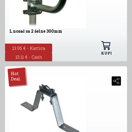
L nosač sa 2 šelne 300mm
13.95 € - Kartica
KUPI
13.11 € - Cash
Hot
Deal