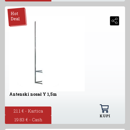
Hot
Deal
Antenski nosač Y 1,5m
21.1 € - Kartica
KUPI
19.83 € - Cash