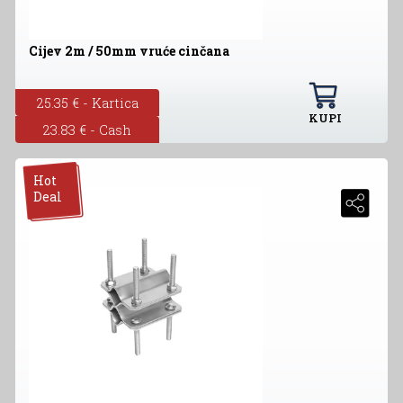
Cijev 2m / 50mm vruće cinčana
25.35 € - Kartica
KUPI
23.83 € - Cash
Hot
Deal