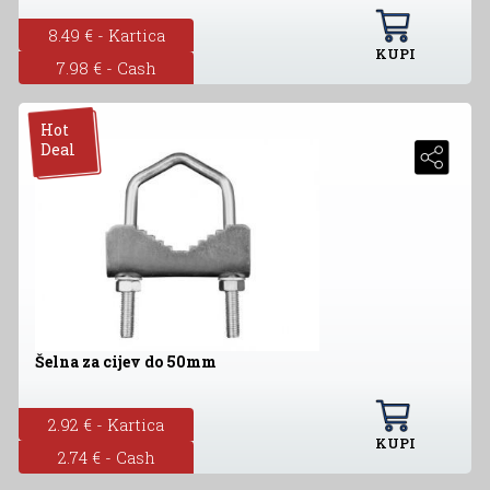
8.49 € - Kartica
KUPI
7.98 € - Cash
Hot
Deal
Šelna za cijev do 50mm
2.92 € - Kartica
KUPI
2.74 € - Cash