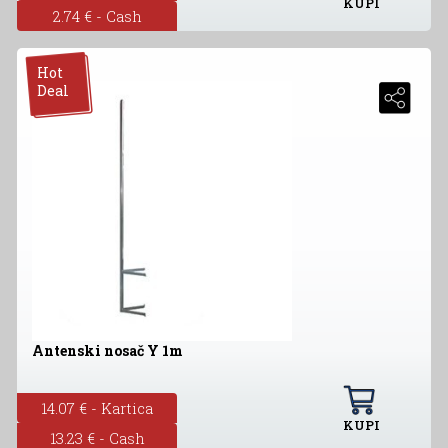
KUPI
2.74 € - Cash
Hot
Deal
Antenski nosač Y 1m
14.07 € - Kartica
KUPI
13.23 € - Cash