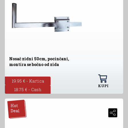
Nosač zidni 50cm, pocinčani,
montira se bočno od zida
19.95 € - Kartica
KUPI
18.75 € - Cash
Hot
Deal