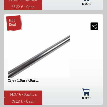
KUPI
26.32 € - Cash
Hot
Deal
Cijev 1.5m / 40mm
14.07 € - Kartica
KUPI
13.23 € - Cash