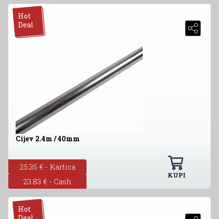
Hot
Deal
Cijev 2.4m / 40mm
25.35 € - Kartica
KUPI
23.83 € - Cash
Hot
Deal