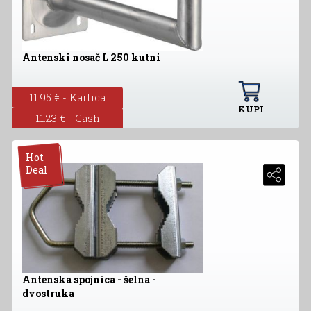
Antenski nosač L 250 kutni
11.95 € - Kartica
KUPI
11.23 € - Cash
Hot
Deal
Antenska spojnica - šelna -
dvostruka