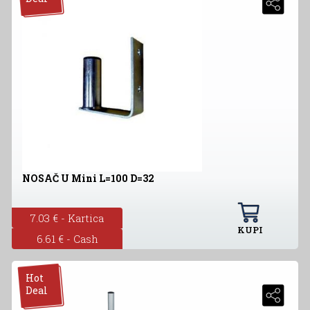
NOSAČ U Mini L=100 D=32
7.03 € - Kartica
KUPI
6.61 € - Cash
Hot
Deal