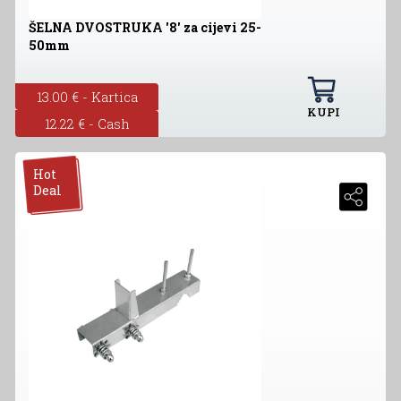
ŠELNA DVOSTRUKA '8' za cijevi 25-
50mm
13.00 € - Kartica
KUPI
12.22 € - Cash
Hot
Deal