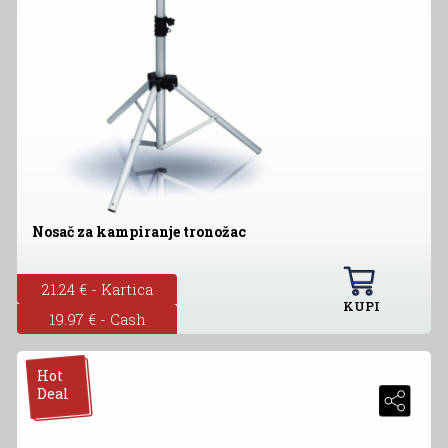
Nosač za kampiranje tronožac
21.24 € - Kartica
KUPI
19.97 € - Cash
Hot
Deal