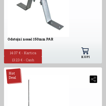
Odstojni nosač 150mm PAR
14.07 € - Kartica
KUPI
13.23 € - Cash
Hot
Deal