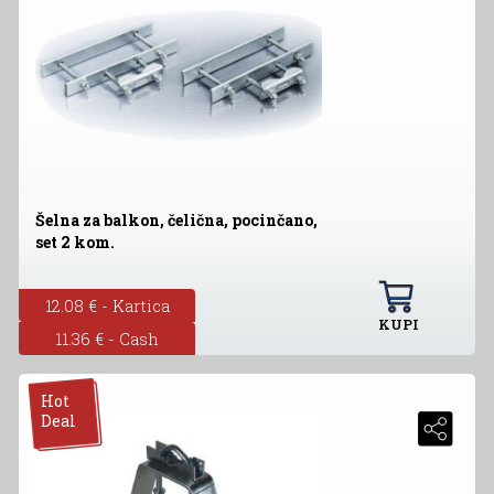
Šelna za balkon, čelična, pocinčano,
set 2 kom.
12.08 € - Kartica
KUPI
11.36 € - Cash
Hot
Deal