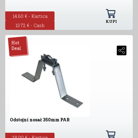
14.60 € - Kartica
KUPI
13.72 € - Cash
Hot
Deal
Odstojni nosač 350mm PAR
28.00 € - Kartica