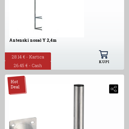
Antenski nosač Y 2,4m
28.14 € - Kartica
KUPI
26.45 € - Cash
Hot
Deal