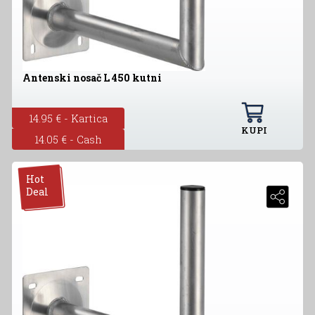
Antenski nosač L 450 kutni
14.95 € - Kartica
KUPI
14.05 € - Cash
Hot
Deal