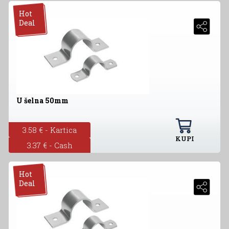
Hot
Deal
U šelna 50mm
3.58 € - Kartica
KUPI
3.37 € - Cash
Hot
Deal