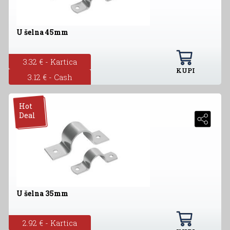
U šelna 45mm
3.32 € - Kartica
KUPI
3.12 € - Cash
Hot
Deal
U šelna 35mm
2.92 € - Kartica