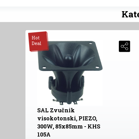
Kate
Hot
Deal
SAL Zvučnik
visokotonski, PIEZO,
300W, 85x85mm - KHS
105A