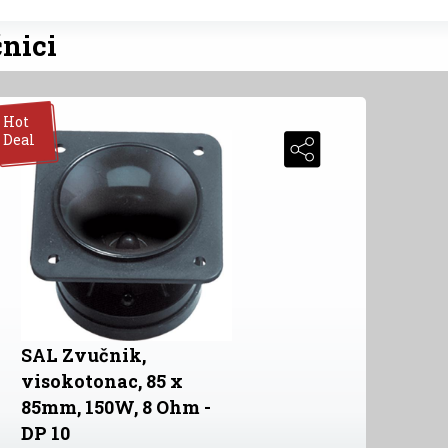
čnici
Hot
Deal
SAL Zvučnik,
visokotonac, 85 x
85mm, 150W, 8 Ohm -
DP 10