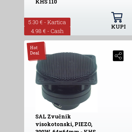
KHS 110
5.30 € - Kartica
KUPI
4.98 € - Cash
Hot
Deal
SAL Zvučnik
visokotonski, PIEZO,
300W, 64x64mm - KHS