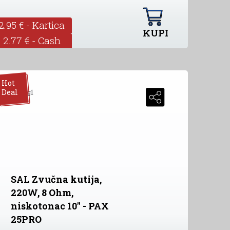
2.95 € - Kartica
KUPI
2.77 € - Cash
Hot
Deal
SAL Zvučna kutija,
220W, 8 Ohm,
niskotonac 10" - PAX
25PRO