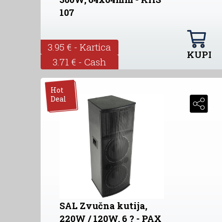
107
3.95 € - Kartica
KUPI
3.71 € - Cash
Hot
Deal
SAL Zvučna kutija,
220W / 120W, 6 ? - PAX