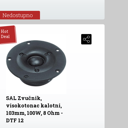
Nedostupno
Hot
Deal
SAL Zvučnik,
visokotonac kalotni,
103mm, 100W, 8 Ohm -
DTF 12