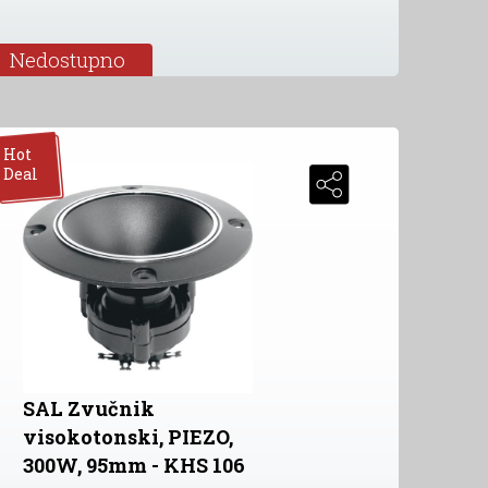
Nedostupno
Hot
Deal
SAL Zvučnik
visokotonski, PIEZO,
300W, 95mm - KHS 106