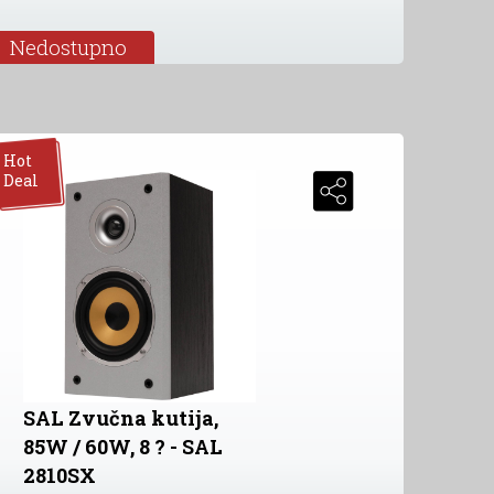
Nedostupno
Hot
Deal
ski
SAL Zvučna kutija,
85W / 60W, 8 ? - SAL
2810SX