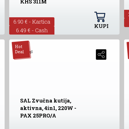
KHS 311M
6.90 € - Kartica
KUPI
6.49 € - Cash
Hot
Deal
SAL Zvučna kutija,
aktivna, 4in1, 220W -
PAX 25PRO/A