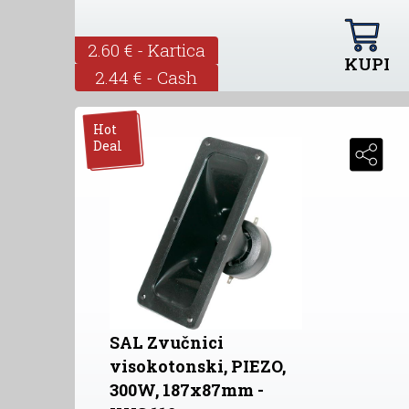
2.60 € - Kartica
KUPI
2.44 € - Cash
Hot
Deal
SAL Zvučnici
visokotonski, PIEZO,
300W, 187x87mm -