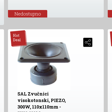
Nedostupno
Hot
Deal
SAL Zvučnici
visokotonski, PIEZO,
300W, 110x110mm -