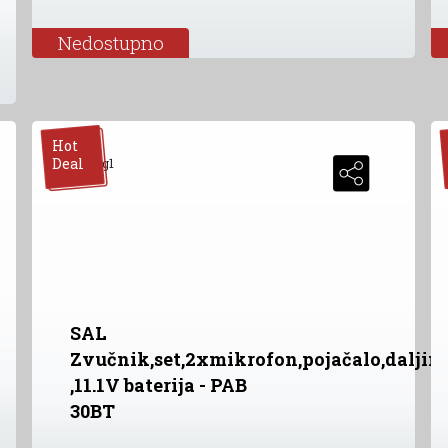
Nedostupno
Hot
Deal
SAL
Zvučnik,set,2xmikrofon,pojačalo,daljin
,11.1V baterija - PAB
30BT