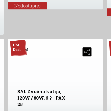
Nedostupno
Hot
Deal
SAL Zvučna kutija,
120W / 80W, 6 ? - PAX
25