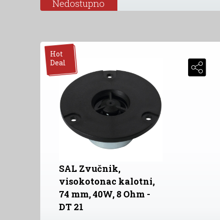
Nedostupno
Hot
Deal
SAL Zvučnik,
visokotonac kalotni,
74 mm, 40W, 8 Ohm -
DT 21